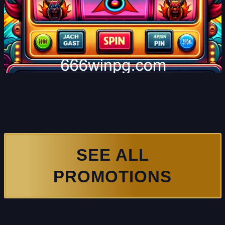
SEE ALL
PROMOTIONS