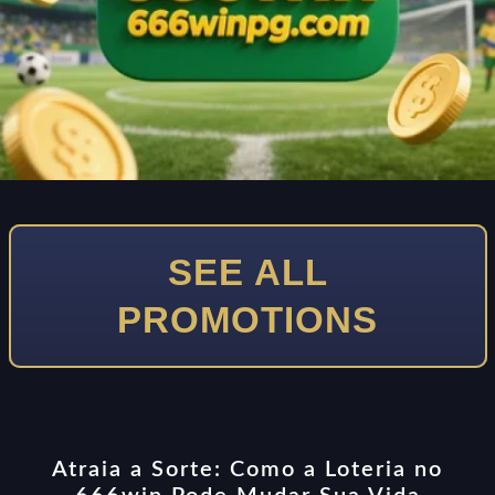
SEE ALL
PROMOTIONS
Atraia a Sorte: Como a Loteria no