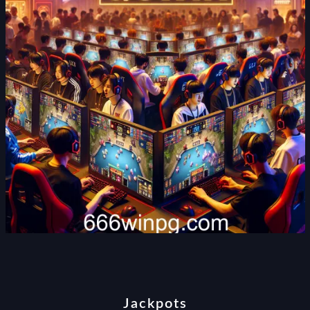
Jackpots