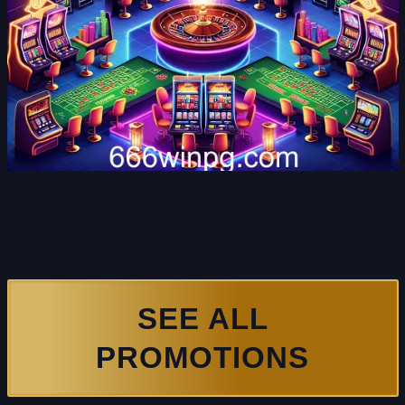
SEE ALL
PROMOTIONS