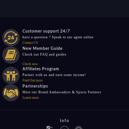
Customer support 24/7
have a question ? Speak to our agent online
Contact CS
New Member Guide
Check out FAQ and guides
Check now
Affiliates Program
Partner with us and earn some income!
Find Out more
Partnerships
Meet our Brand Ambassadors & Sports Partners
Learnt more
Info